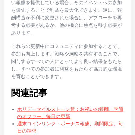
い報酬を提供している場合、そのイベントへの参加
を優先することで利益を最大化できます。逆に、報
酬構造が不利に変更された場合は、アプローチを再
考する必要があるか、他の機会に焦点を移す必要が
あります。
これらの更新中にコミュニティに参加することで、
参加も向上します。戦略や洞察を共有することで、
関与するすべての人にとってより良い結果をもたら
し、すべての参加者に利益をもたらす協力的な環境
を育むことができます。
関連記事
ホリデーマイルストーン賞：お祝いの報酬、季節
のオファー、毎日の更新
週末コインリンク：ボーナス報酬、期間限定、毎
日の請求