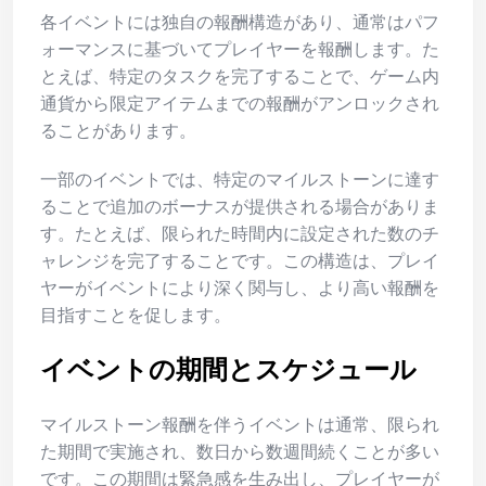
各イベントには独自の報酬構造があり、通常はパフ
ォーマンスに基づいてプレイヤーを報酬します。た
とえば、特定のタスクを完了することで、ゲーム内
通貨から限定アイテムまでの報酬がアンロックされ
ることがあります。
一部のイベントでは、特定のマイルストーンに達す
ることで追加のボーナスが提供される場合がありま
す。たとえば、限られた時間内に設定された数のチ
ャレンジを完了することです。この構造は、プレイ
ヤーがイベントにより深く関与し、より高い報酬を
目指すことを促します。
イベントの期間とスケジュール
マイルストーン報酬を伴うイベントは通常、限られ
た期間で実施され、数日から数週間続くことが多い
です。この期間は緊急感を生み出し、プレイヤーが