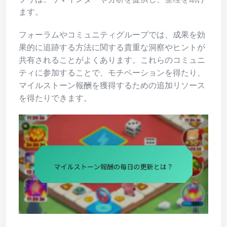
ます。
フォーラムやコミュニティグループでは、成果を効
果的に追跡する方法に関する貴重な洞察やヒントが
共有されることがよくあります。これらのコミュニ
ティに参加することで、モチベーションを得たり、
マイルストーン報酬を獲得するための追加リソース
を得たりできます。