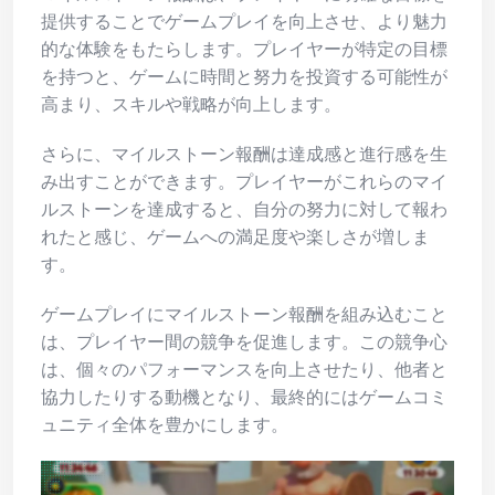
提供することでゲームプレイを向上させ、より魅力
的な体験をもたらします。プレイヤーが特定の目標
を持つと、ゲームに時間と努力を投資する可能性が
高まり、スキルや戦略が向上します。
さらに、マイルストーン報酬は達成感と進行感を生
み出すことができます。プレイヤーがこれらのマイ
ルストーンを達成すると、自分の努力に対して報わ
れたと感じ、ゲームへの満足度や楽しさが増しま
す。
ゲームプレイにマイルストーン報酬を組み込むこと
は、プレイヤー間の競争を促進します。この競争心
は、個々のパフォーマンスを向上させたり、他者と
協力したりする動機となり、最終的にはゲームコミ
ュニティ全体を豊かにします。