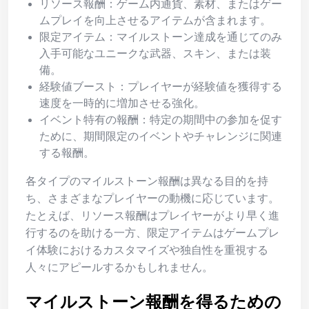
リソース報酬：ゲーム内通貨、素材、またはゲー
ムプレイを向上させるアイテムが含まれます。
限定アイテム：マイルストーン達成を通じてのみ
入手可能なユニークな武器、スキン、または装
備。
経験値ブースト：プレイヤーが経験値を獲得する
速度を一時的に増加させる強化。
イベント特有の報酬：特定の期間中の参加を促す
ために、期間限定のイベントやチャレンジに関連
する報酬。
各タイプのマイルストーン報酬は異なる目的を持
ち、さまざまなプレイヤーの動機に応じています。
たとえば、リソース報酬はプレイヤーがより早く進
行するのを助ける一方、限定アイテムはゲームプレ
イ体験におけるカスタマイズや独自性を重視する
人々にアピールするかもしれません。
マイルストーン報酬を得るための