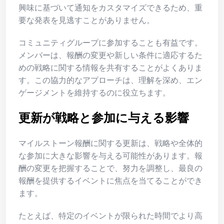
興味に基づいて通知をカスタマイズできるため、重
要な発表を見逃すことがありません。
コミュニティグループに参加することも有益です。
メンバーは、報酬の変更や新しい条件に適応するた
めの戦略に関する情報を共有することがよくありま
す。この協力的なアプローチは、理解を深め、エン
ゲージメントを維持するのに役立ちます。
更新が戦略と参加に与える影響
マイルストーン報酬に関する更新は、戦略や全体的
な参加に大きな影響を与える可能性があります。報
酬の変更を把握することで、努力を調整し、最良の
報酬を提供するイベントに焦点を当てることができ
ます。
たとえば、特定のイベントが限られた時間でより高