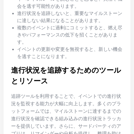
会を逃す可能性があります。
進行状況を追跡しないと、重要なマイルストーン
に達しない結果になることがあります。
複数のイベントに過剰にコミットすると、燃え尽
きやパフォーマンスの低下を招くことがありま
す。
イベントの更新や変更を無視すると、新しい機会
を逃すことになります。
進行状況を追跡するためのツール
とリソース
追跡ツールを利用することで、イベントでの進行状
況を監視する能力が大幅に向上します。多くのプラ
ットフォームでは、マイルストーンに達するまでの
進行状況を確認できる組み込みの進行状況トラッカ
ーを提供しています。さらに、サードパーティのア
プリは、リマインダーや分析を提供し、整理を助け