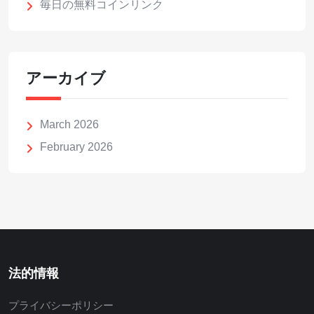
毎日の無料コインリンク
アーカイブ
March 2026
February 2026
法的情報
プライバシーポリシー