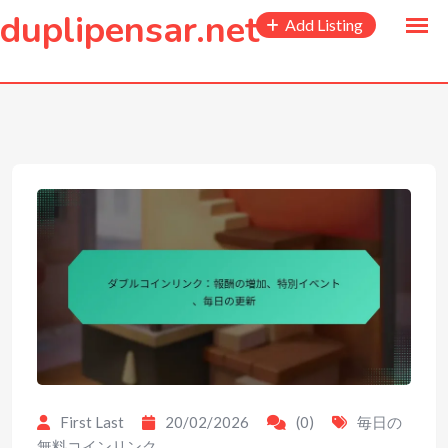
to
duplipensar.net
Add Listing
content
First Last
20/02/2026
(0)
毎日の
無料コインリンク