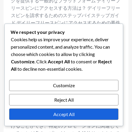
クを提供する一般的なプラットフォーム デイリーフ
リースピンにアクセスする方法は？ デイリーフリー
スピンを請求するためのステップバイステップガイ
ド デイリーフリースピンにアクセスするための要件
デイリーフリースピンを最大限に活用するためのベ
We respect your privacy
ストプラクティス 独占フリースピンオファーとは？
Cookies help us improve your experience, deliver
独占フリースピンオファーの定義 独占フリースピン
personalized content, and analyze traffic. You can
オファーを見つける方法 プラットフォーム間での独
choose which cookies to allow by clicking
占オファーの比較 期間限定フリースピンオファーと
Customize
. Click
Accept All
to consent or
Reject
は？ 期間限定オファーの特徴 期間限定フリースピン
All
to decline non-essential cookies.
を特定する方法 期間限定オファーを利用するための
戦略 フリースピンの利用規約とは？ フリースピンに
Customize
関連する一般的な条件 フリースピンリンクとは？ フ
リースピンリンクは、プレイヤーが自分のお金を賭
Reject All
けることなくスロットゲームのリールを回すことを
可能にするプロモーションオファーです。これらの
Accept All
リンクはさまざまなゲームプラットフォームで見つ
けることができ、特定のプロモーションに関連して